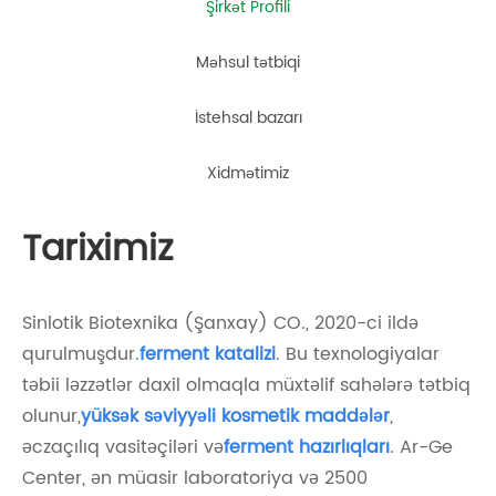
Şirkət Profili
Məhsul tətbiqi
İstehsal bazarı
Xidmətimiz
Tariximiz
Sinlotik Biotexnika (Şanxay) CO., 2020-ci ildə
qurulmuşdur.
ferment katalizi
. Bu texnologiyalar
təbii ləzzətlər daxil olmaqla müxtəlif sahələrə tətbiq
olunur,
yüksək səviyyəli kosmetik maddələr
,
əczaçılıq vasitəçiləri və
ferment hazırlıqları
. Ar-Ge
Center, ən müasir laboratoriya və 2500