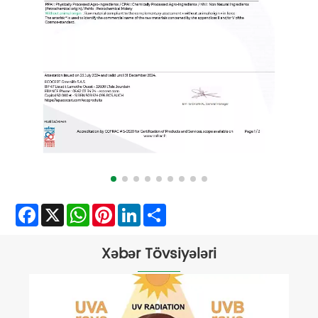
Facebook
X
WhatsApp
Pinterest
LinkedIn
Share
Xəbər Tövsiyələri