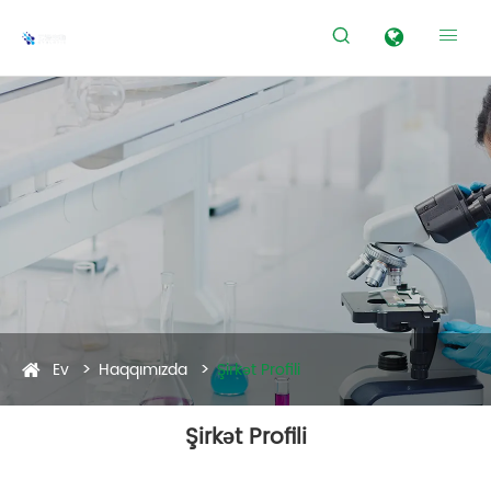


Ev
Haqqımızda
Şirkət Profili
Şirkət Profili