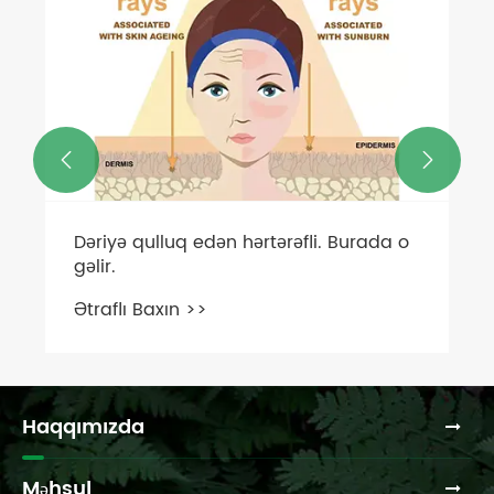


Dəriyə qulluq edən hərtərəfli. Burada o
gəlir.
Ətraflı Baxın >>
Haqqımızda
Məhsul