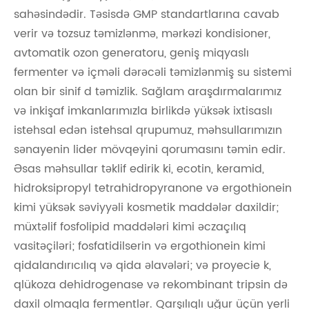
sahəsindədir. Təsisdə GMP standartlarına cavab
verir və tozsuz təmizlənmə, mərkəzi kondisioner,
avtomatik ozon generatoru, geniş miqyaslı
fermenter və içməli dərəcəli təmizlənmiş su sistemi
olan bir sinif d təmizlik. Sağlam araşdırmalarımız
və inkişaf imkanlarımızla birlikdə yüksək ixtisaslı
istehsal edən istehsal qrupumuz, məhsullarımızın
sənayenin lider mövqeyini qorumasını təmin edir.
Əsas məhsullar təklif edirik ki, ecotin, keramid,
hidroksipropyl tetrahidropyranone və ergothionein
kimi yüksək səviyyəli kosmetik maddələr daxildir;
müxtəlif fosfolipid maddələri kimi əczaçılıq
vasitəçiləri; fosfatidilserin və ergothionein kimi
qidalandırıcılıq və qida əlavələri; və proyecie k,
qlükoza dehidrogenase və rekombinant tripsin də
daxil olmaqla fermentlər. Qarşılıqlı uğur üçün yerli