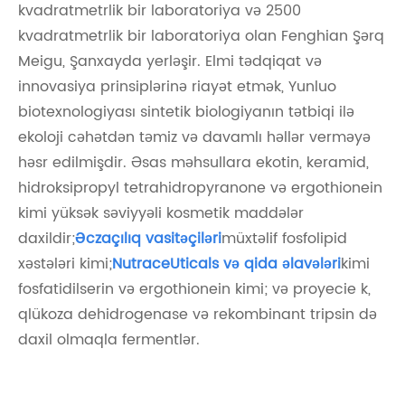
kvadratmetrlik bir laboratoriya və 2500
kvadratmetrlik bir laboratoriya olan Fenghian Şərq
Meigu, Şanxayda yerləşir. Elmi tədqiqat və
innovasiya prinsiplərinə riayət etmək, Yunluo
biotexnologiyası sintetik biologiyanın tətbiqi ilə
ekoloji cəhətdən təmiz və davamlı həllər verməyə
həsr edilmişdir. Əsas məhsullara ekotin, keramid,
hidroksipropyl tetrahidropyranone və ergothionein
kimi yüksək səviyyəli kosmetik maddələr
daxildir;
Əczaçılıq vasitəçiləri
müxtəlif fosfolipid
xəstələri kimi;
NutraceUticals və qida əlavələri
kimi
fosfatidilserin və ergothionein kimi; və proyecie k,
qlükoza dehidrogenase və rekombinant tripsin də
daxil olmaqla fermentlər.