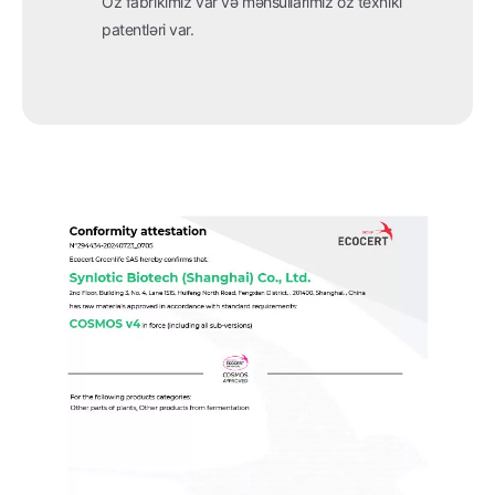
Öz fabrikimiz var və məhsullarımız öz texniki
patentləri var.