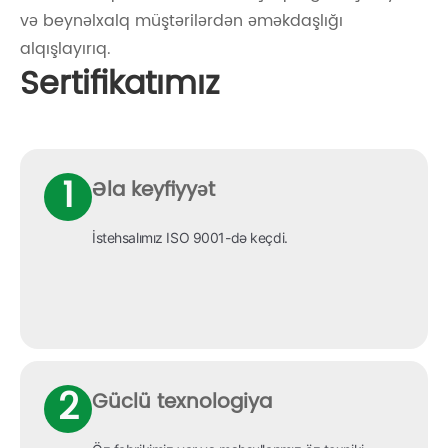
və beynəlxalq müştərilərdən əməkdaşlığı
alqışlayırıq.
Sertifikatımız
1
Əla keyfiyyət
İstehsalımız ISO 9001-də keçdi.
2
Güclü texnologiya