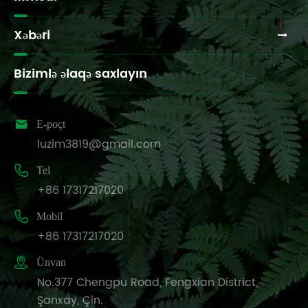
Xəbəri
Bizimlə əlaqə saxlayın

E-poçt
luzim3819@gmail.com

Tel
+86 17317217020

Mobil
+86 17317217020

Ünvan
No.377 Chengpu Road, Fengxian District,
Şanxay, Çin.