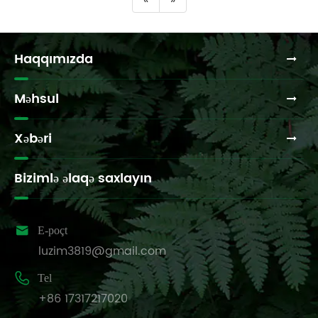
Haqqımızda
Məhsul
Xəbəri
Bizimlə əlaqə saxlayın

E-poçt
luzim3819@gmail.com

Tel
+86 17317217020