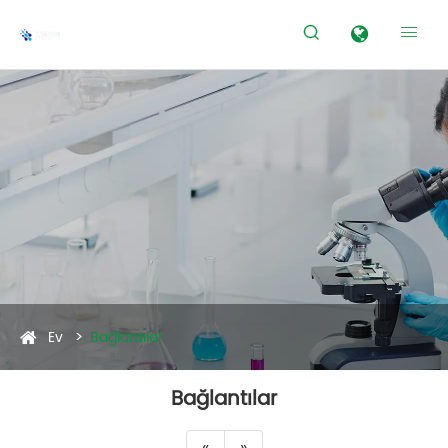


Ev
Bağlantılar
Bağlantılar
«
»