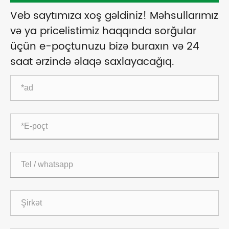
Veb saytımıza xoş gəldiniz! Məhsullarımız
və ya pricelistimiz haqqında sorğular
üçün e-poçtunuzu bizə buraxın və 24
saat ərzində əlaqə saxlayacağıq.