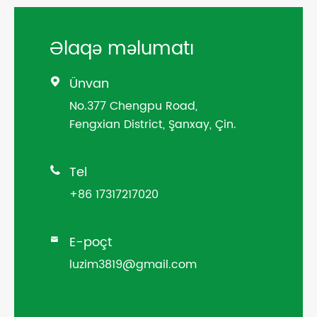
Əlaqə məlumatı
Ünvan

No.377 Chengpu Road,
Fengxian District, Şanxay, Çin.
Tel

+86 17317217020
E-poçt

luzim3819@gmail.com