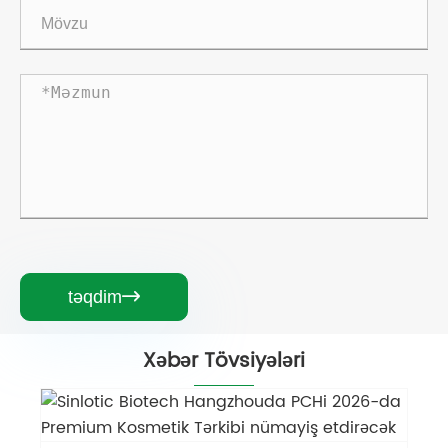
təqdim

Xəbər Tövsiyələri