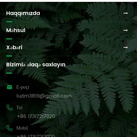
Haqqımızda
Məhsul
Xəbəri
Bizimlə əlaqə saxlayın

E-poçt
luzim3819@gmail.com

Tel
+86 17317217020

Mobil
+86 17317217020