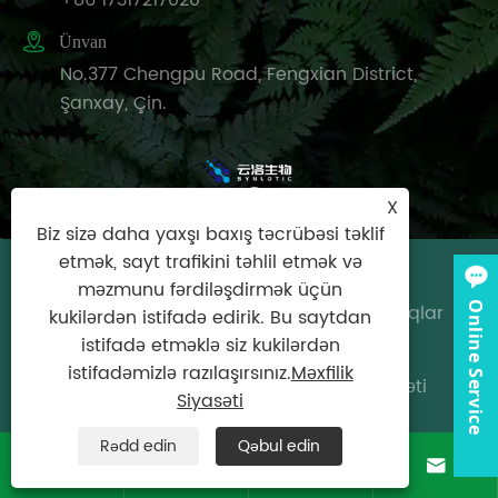

Ünvan
No.377 Chengpu Road, Fengxian District,
Şanxay, Çin.
X
Biz sizə daha yaxşı baxış təcrübəsi təklif
etmək, sayt trafikini təhlil etmək və
Copyright © 2025 Synlotic
məzmunu fərdiləşdirmək üçün
Online Service
Biotech（Shanghai）Co., Ltd. Bütün hüquqlar
kukilərdən istifadə edirik. Bu saytdan
qorunur.
istifadə etməklə siz kukilərdən
istifadəmizlə razılaşırsınız.
Məxfilik
Links
|
Sitemap
|
RSS
|
XML
|
Məxfilik Siyasəti
Siyasəti
Rədd edin
Qəbul edin



